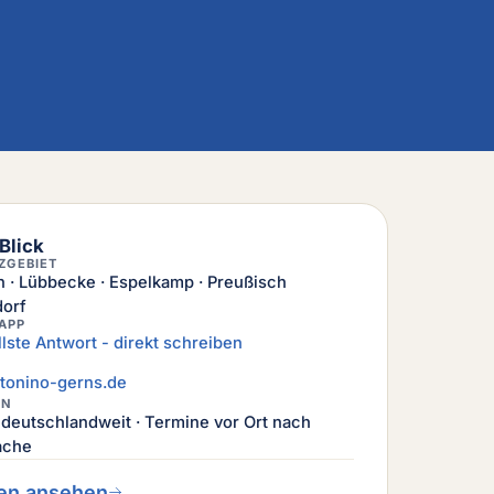
Blick
ZGEBIET
 · Lübbecke · Espelkamp · Preußisch
orf
APP
lste Antwort - direkt schreiben
tonino-gerns.de
ON
l deutschlandweit · Termine vor Ort nach
ache
en ansehen