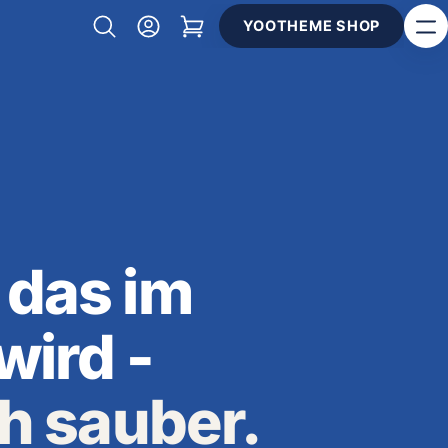
YOOTHEME SHOP
das im
wird -
ch sauber.