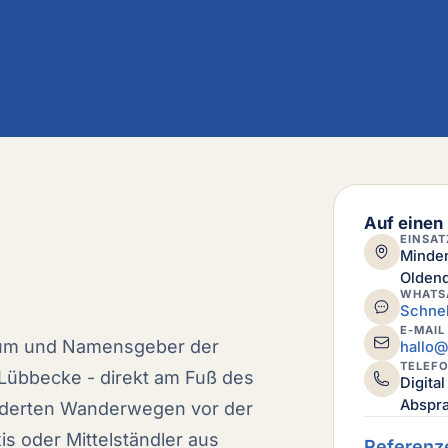
Auf einen 
EINSAT
Minden
Oldend
WHATS
Schnel
E-MAIL
trum und Namensgeber der
hallo@
TELEF
-Lübbecke - direkt am Fuß des
Digita
Abspr
lderten Wanderwegen vor der
s oder Mittelständler aus
Referenz