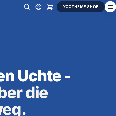
YOOTHEME SHOP
en Uchte -
über die
weg.