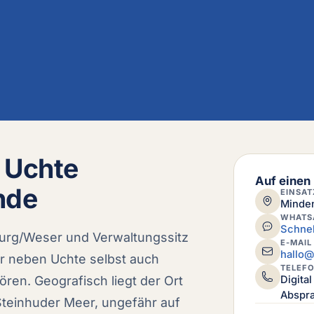
r Uchte
Auf einen 
nde
EINSAT
Minden
WHATS
Schnel
burg/Weser und Verwaltungssitz
E-MAIL
hallo@
r neben Uchte selbst auch
TELEF
en. Geografisch liegt der Ort
Digita
Abspr
teinhuder Meer, ungefähr auf