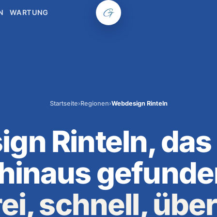
N
WARTUNG
Startseite
›
Regionen
›
Webdesign Rinteln
gn Rinteln, das 
hinaus gefunden
rei, schnell, üb