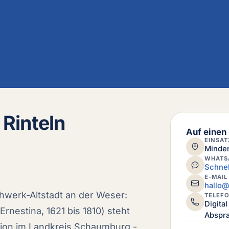
 Rinteln
Auf einen 
EINSAT
Minden
WHATS
Schnel
E-MAIL
hallo@
achwerk-Altstadt an der Weser:
TELEF
Digita
Ernestina, 1621 bis 1810) steht
Abspr
ition im Landkreis Schaumburg -