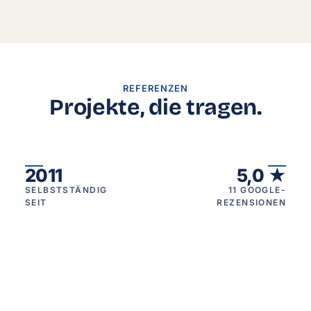
Gemeinde Masserberg - Barrierefreiheit auf höchstem Nive
Röckle Schaltanlagen - Hightech-Kompetenz endlich sichtb
Unverhofft - Mehr Sichtbarkeit für wahres Talent (Direktau
REFERENZEN
Projekte, die tragen.
2011
5,0
★
SELBSTSTÄNDIG
11 GOOGLE-
SEIT
REZENSIONEN