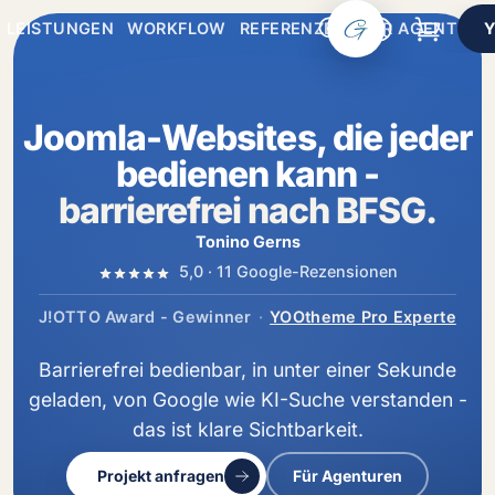
LEISTUNGEN
WORKFLOW
REFERENZEN
FÜR AGENTURE
Joomla-Websites, die jeder
bedienen kann -
barrierefrei nach BFSG.
Tonino Gerns
von 5 Sternen
- jetzt bei 
5,0
· 11 Google-Rezensionen
(öff
J!OTTO Award - Gewinner
·
YOOtheme Pro Experte
Barrierefrei bedienbar, in unter einer Sekunde
geladen, von Google wie KI-Suche verstanden -
das ist
klare Sichtbarkeit.
Projekt anfragen
Für Agenturen